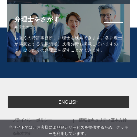
弁理士をさがす
弁理士ナビ
お近くの特許事務所、弁理士を検索できます。各弁理士
が得意とする法律領域、技術分野も掲載していますの
で、ぴったりの弁理士を探すことができます。
ENGLISH
プライバシーポリシー
情報セキュリティ基本方針
当サイトでは、お客様により良いサービスを提供するため、クッキ
カスタマーハラスメントに関す
リンクポリシー
ーを利用しています。
る基本方針