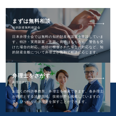
まずは無料相談
知的財産無料相談会
日本弁理士会では無料の知的財産相談室を常設していま
す。特許・実用新案・意匠・商標はもちろん、警告を受
けた場合の対応、他社に模倣された場合の対応など、知
的財産全般について弁理士が無料で相談に応じます。
弁理士をさがす
弁理士ナビ
お近くの特許事務所、弁理士を検索できます。各弁理士
が得意とする法律領域、技術分野も掲載していますの
で、ぴったりの弁理士を探すことができます。