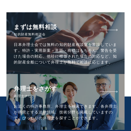
まずは無料相談
知的財産無料相談会
日本弁理士会では無料の知的財産相談室を常設していま
す。特許・実用新案・意匠・商標はもちろん、警告を受
けた場合の対応、他社に模倣された場合の対応など、知
的財産全般について弁理士が無料で相談に応じます。
弁理士をさがす
弁理士ナビ
お近くの特許事務所、弁理士を検索できます。各弁理士
が得意とする法律領域、技術分野も掲載していますの
で、ぴったりの弁理士を探すことができます。