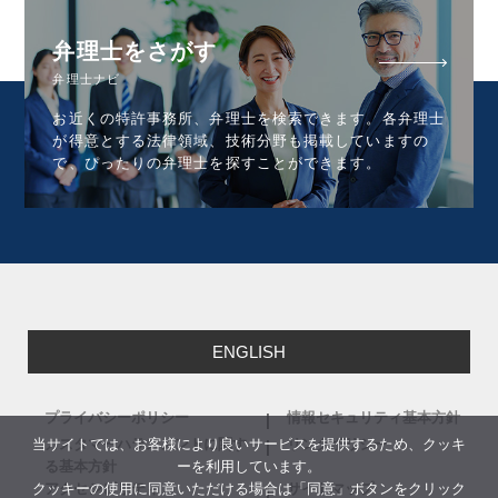
弁理士をさがす
弁理士ナビ
お近くの特許事務所、弁理士を検索できます。各弁理士
が得意とする法律領域、技術分野も掲載していますの
で、ぴったりの弁理士を探すことができます。
ENGLISH
プライバシーポリシー
情報セキュリティ基本方針
当サイトでは、お客様により良いサービスを提供するため、クッキ
カスタマーハラスメントに関す
リンクポリシー
ーを利用しています。
る基本方針
クッキーの使用に同意いただける場合は「同意」ボタンをクリック
アクセシビリティ
サイトマップ