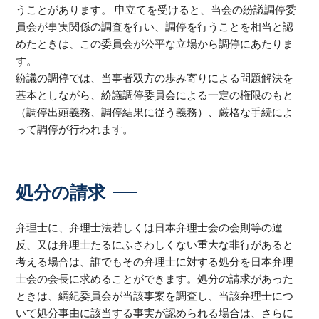
うことがあります。 申立てを受けると、当会の紛議調停委
員会が事実関係の調査を行い、調停を行うことを相当と認
めたときは、この委員会が公平な立場から調停にあたりま
す。
紛議の調停では、当事者双方の歩み寄りによる問題解決を
基本としながら、紛議調停委員会による一定の権限のもと
（調停出頭義務、調停結果に従う義務）、厳格な手続によ
って調停が行われます。
処分の請求
弁理士に、弁理士法若しくは日本弁理士会の会則等の違
反、又は弁理士たるにふさわしくない重大な非行があると
考える場合は、誰でもその弁理士に対する処分を日本弁理
士会の会長に求めることができます。処分の請求があった
ときは、綱紀委員会が当該事案を調査し、当該弁理士につ
いて処分事由に該当する事実が認められる場合は、さらに