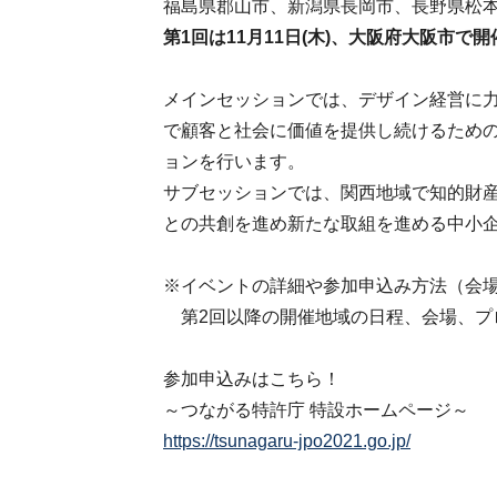
福島県郡山市、新潟県長岡市、長野県松
第1回は11月11日(木)、大阪府大阪市で
メインセッションでは、デザイン経営に
で顧客と社会に価値を提供し続けるため
ョンを行います。
サブセッションでは、関西地域で知的財
との共創を進め新たな取組を進める中小
※イベントの詳細や参加申込み方法（会
第2回以降の開催地域の日程、会場、プ
参加申込みはこちら！
～つながる特許庁 特設ホームページ～
https://tsunagaru-jpo2021.go.jp/