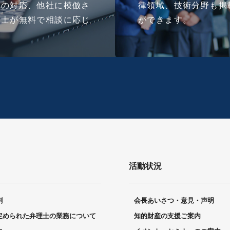
合の対応、他社に模倣さ
律領域、技術分野も掲
理士が無料で相談に応じ
ができます。
活動状況
割
会長あいさつ・意見・声明
定められた弁理士の業務について
知的財産の支援ご案内