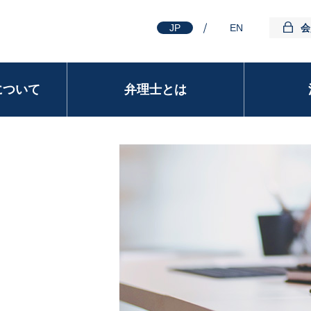
JP
EN
会
について
弁理士とは