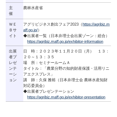
主
農林水産省
催
ＷＥ
アグリビジネス創出フェア
2023
（
https://agribiz.m
Ｂサ
aff.go.jp/
）
イト
◆出展者一覧（日本弁理士会出展ゾーン：総合）
https://agribiz.maff.go.jp/exhibitor-information
出展
日 時：２０２３年１１月２０日（月） １３：
者プ
２０～１３：３５
レゼ
場 所：セミナールームＡ
ンテ
タイトル：「農業分野の知的財産保護・活用リニ
ーシ
アエクスプレス」
ョン
講 師：久保 雅裕（日本弁理士会 農林水産知財
対応委員会）
◆出展者プレゼンテーション
https://agribiz.maff.go.jp/exhibitor-presentation