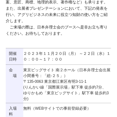
案、意匠、商標、地理的表示、著作権など）も承ります。
また、出展者プレゼンテーションにおいて、下記の発表を
行い、アグリビジネスの未来に役立つ知財の使い方をご紹
介します。
ご来場の際は、日本弁理士会のブースへ是非お立ち寄り
ください。お待ちしております。
開催
２０２３年１１月２０日（月） ～２２日（水）１
日時
０：００～１７：００
会
東京ビッグサイト 南２ホール（日本弁理士会出展
場
小間番号：「総‐２５」）
〒
135-0063
東京都江東区有明
3-11-1
(りんかい線「国際展示場」駅下車 徒歩約
7
分、
ゆりかもめ「東京ビッグサイト」駅下車 徒歩約
3
分
)
入場
無料（
WEB
サイトでの事前登録必要）
料