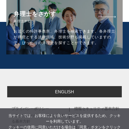
弁理士をさがす
弁理士ナビ
お近くの特許事務所、弁理士を検索できます。各弁理士
が得意とする法律領域、技術分野も掲載していますの
で、ぴったりの弁理士を探すことができます。
ENGLISH
プライバシーポリシー
情報セキュリティ基本方針
当サイトでは、お客様により良いサービスを提供するため、クッキ
カスタマーハラスメントに関す
リンクポリシー
ーを利用しています。
る基本方針
クッキーの使用に同意いただける場合は「同意」ボタンをクリック
アクセシビリティ
サイトマップ