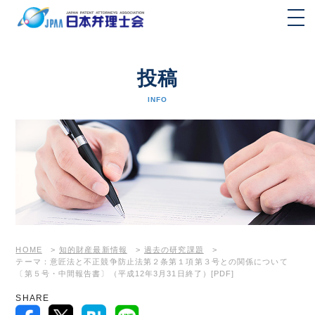
投稿
INFO
HOME
>
知的財産最新情報
>
過去の研究課題
>
テーマ：意匠法と不正競争防止法第２条第１項第３号との関係について
〔第５号・中間報告書〕（平成12年3月31日終了）[PDF]
SHARE