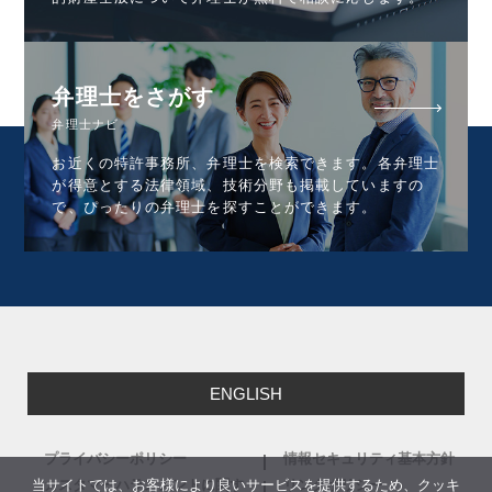
弁理士をさがす
弁理士ナビ
お近くの特許事務所、弁理士を検索できます。各弁理士
が得意とする法律領域、技術分野も掲載していますの
で、ぴったりの弁理士を探すことができます。
ENGLISH
プライバシーポリシー
情報セキュリティ基本方針
当サイトでは、お客様により良いサービスを提供するため、クッキ
カスタマーハラスメントに関す
リンクポリシー