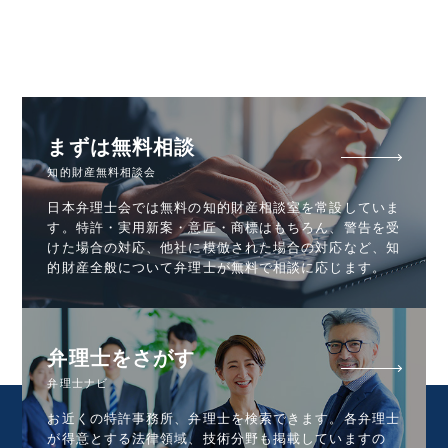
まずは無料相談
知的財産無料相談会
日本弁理士会では無料の知的財産相談室を常設していま
す。特許・実用新案・意匠・商標はもちろん、警告を受
けた場合の対応、他社に模倣された場合の対応など、知
的財産全般について弁理士が無料で相談に応じます。
弁理士をさがす
弁理士ナビ
お近くの特許事務所、弁理士を検索できます。各弁理士
が得意とする法律領域、技術分野も掲載していますの