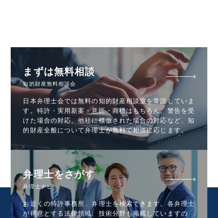
まずは無料相談
知的財産無料相談会
日本弁理士会では無料の知的財産相談室を常設していま
す。特許・実用新案・意匠・商標はもちろん、警告を受
けた場合の対応、他社に模倣された場合の対応など、知
的財産全般について弁理士が無料で相談に応じます。
弁理士をさがす
弁理士ナビ
お近くの特許事務所、弁理士を検索できます。各弁理士
が得意とする法律領域、技術分野も掲載していますの