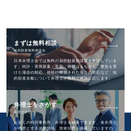
まずは無料相談
知的財産無料相談会
日本弁理士会では無料の知的財産相談室を常設していま
す。特許・実用新案・意匠・商標はもちろん、警告を受
けた場合の対応、他社に模倣された場合の対応など、知
的財産全般について弁理士が無料で相談に応じます。
弁理士をさがす
弁理士ナビ
お近くの特許事務所、弁理士を検索できます。各弁理士
が得意とする法律領域、技術分野も掲載していますの