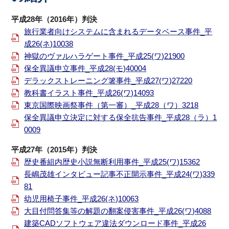
平成28年（2016年）判決
旅行業者向けシステムに含まれるデータベース事件_平
成26(ネ)10038
神獄のヴァルハラゲート事件_平成25(ワ)21900
保全異議申立事件_平成28(モ)40004
デラックストレーニング箸事件_平成27(ワ)27220
教科書イラスト事件_平成26(ワ)14093
東京国際映画祭事件（第一審）_平成28（ワ）3218
保全異議申立決定に対する保全抗告事件_平成28（ラ）1
0009
平成27年（2015年）判決
歴史番組内歴史小説無断利用事件_平成25(ワ)15362
長嶋茂雄インタビュー記事不正開示事件_平成24(ワ)339
81
幼児用椅子事件_平成26(ネ)10063
大目付問答集等の解題の翻案侵害事件_平成26(ワ)4088
建築CADソフトウェア違法ダウンロード事件_平成26