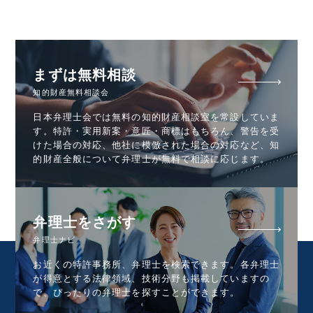
まずは無料相談
知的財産無料相談会
日本弁理士会では無料の知的財産相談室を常設していま
す。特許・実用新案・意匠・商標はもちろん、警告を受
けた場合の対応、他社に模倣された場合の対応など、知
的財産全般について弁理士が無料で相談に応じます。
弁理士をさがす
弁理士ナビ
お近くの特許事務所、弁理士を検索できます。各弁理士
が得意とする法律領域、技術分野も掲載していますの
で、ぴったりの弁理士を探すことができます。