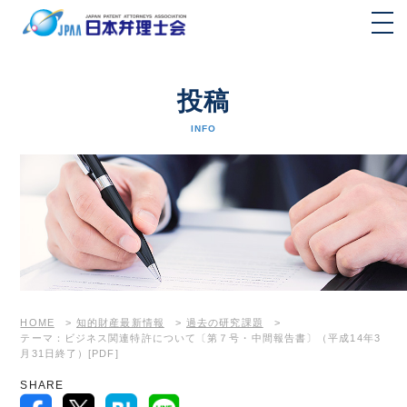
投稿
INFO
HOME
>
知的財産最新情報
>
過去の研究課題
>
テーマ：ビジネス関連特許について〔第７号・中間報告書〕（平成14年3
月31日終了）[PDF]
SHARE