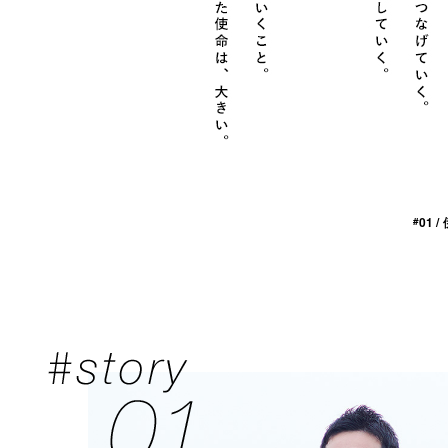
01 
#