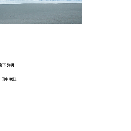
/ 宮下 洋明
 / 田中 咲江