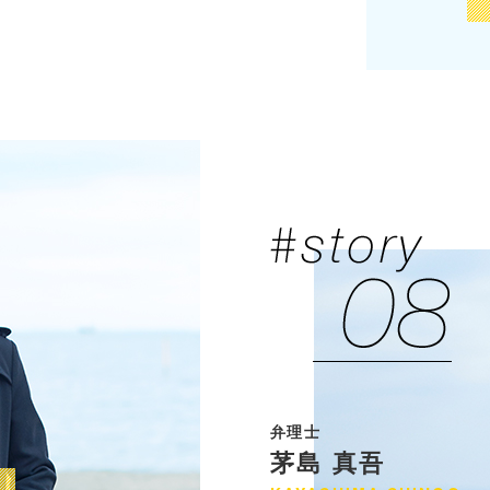
弁理士
茅島 真吾