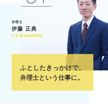
弁理士
伊藤 正典
ITO
MASANORI
ふとしたきっかけで、
弁理士という仕事に。