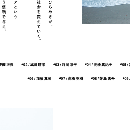
/ 伊藤 正典
02 / 城田 晴栄
03 / 時岡 恭平
04 / 高橋 真紀子
05 
#
#
#
#
06 / 加藤 真司
07 / 高橋 英樹
08 / 茅島 真吾
09
#
#
#
#