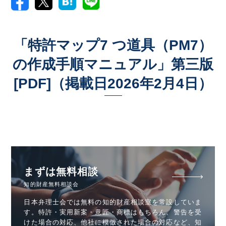
「特許マップ7 つ道具（PM7）
の作成手順マニュアル」第三版
[PDF]（掲載日2026年2月4日）
まずは無料相談
知的財産無料相談会
日本弁理士会では無料の知的財産相談室を常設していま
す。特許・実用新案・意匠・商標はもちろん、警告を受
けた場合の対応、他社に模倣された場合の対応など、知