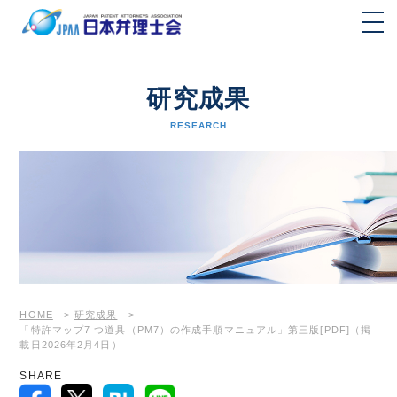
研究成果
RESEARCH
HOME
>
研究成果
>
「特許マップ7 つ道具（PM7）の作成手順マニュアル」第三版[PDF]（掲
載日2026年2月4日）
SHARE