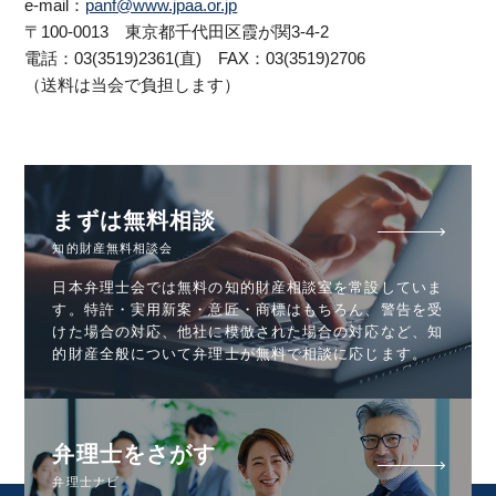
e-mail：
panf@www.jpaa.or.jp
〒100-0013 東京都千代田区霞が関3-4-2
電話：03(3519)2361(直) FAX：03(3519)2706
（送料は当会で負担します）
まずは無料相談
知的財産無料相談会
日本弁理士会では無料の知的財産相談室を常設していま
す。特許・実用新案・意匠・商標はもちろん、警告を受
けた場合の対応、他社に模倣された場合の対応など、知
的財産全般について弁理士が無料で相談に応じます。
弁理士をさがす
弁理士ナビ