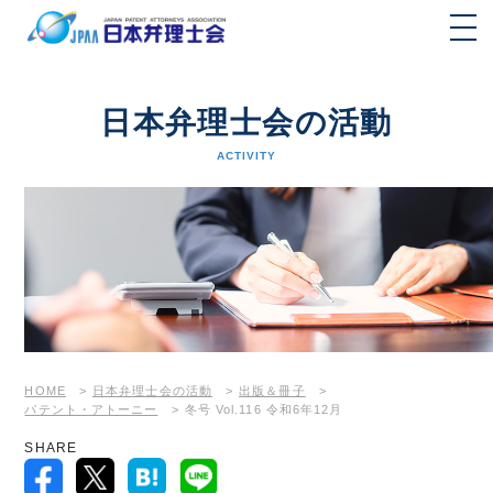
日本弁理士会の活動
ACTIVITY
HOME
>
日本弁理士会の活動
>
出版＆冊子
>
パテント・アトーニー
>
冬号 Vol.116 令和6年12月
SHARE