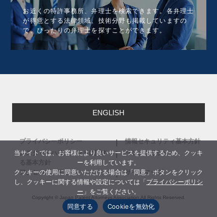
お近くの特許事務所、弁理士を検索できます。各弁理士
が得意とする法律領域、技術分野も掲載していますの
で、ぴったりの弁理士を探すことができます。
ENGLISH
プライバシーポリシー
情報セキュリティ基本方針
当サイトでは、お客様により良いサービスを提供するため、クッキ
カスタマーハラスメントに関す
リンクポリシー
ーを利用しています。
る基本方針
クッキーの使用に同意いただける場合は「同意」ボタンをクリック
アクセシビリティ
サイトマップ
し、クッキーに関する情報や設定については「
プライバシーポリシ
ー
」をご覧ください。
Copyright © Japan Patent Attorneys Association,
All Rights Reserved.
同意する
Cookieを無効化