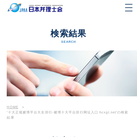
検索結果
SEARCH
HOME
>
'十大正规赌博平台大全排行-赌博十大平台排行网址入口 hcxgt.net'の検索
結果