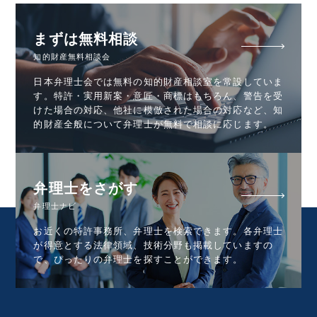
まずは無料相談
知的財産無料相談会
日本弁理士会では無料の知的財産相談室を常設していま
す。特許・実用新案・意匠・商標はもちろん、警告を受
けた場合の対応、他社に模倣された場合の対応など、知
的財産全般について弁理士が無料で相談に応じます。
弁理士をさがす
弁理士ナビ
お近くの特許事務所、弁理士を検索できます。各弁理士
が得意とする法律領域、技術分野も掲載していますの
で、ぴったりの弁理士を探すことができます。